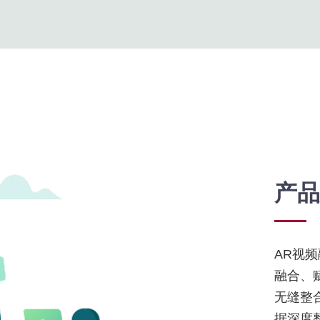
产品
AR视
融合、
无缝整
据深度