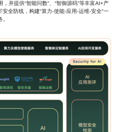
提供“智能问数”、“智御源码”等丰富AI+产
全防线，构建“算力-使能-应用-运维-安全”一
务。