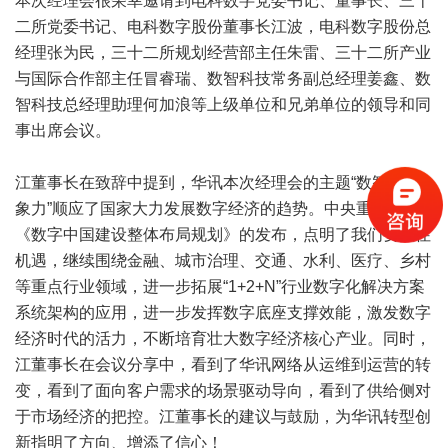
本次经理会很荣幸邀请到电科数字党委书记、董事长、三十
二所党委书记、电科数字股份董事长江波，电科数字股份总
经理张为民，三十二所规划经营部主任朱雷、三十二所产业
与国际合作部主任冒睿瑞、数智科技常务副总经理姜鑫、数
智科技总经理助理何加浪等上级单位和兄弟单位的领导和同
事出席会议。
江董事长在致辞中提到，华讯本次经理会的主题“数智力 想
象力”顺应了国家大力发展数字经济的趋势。中央重要文件
《数字中国建设整体布局规划》的发布，点明了我们要抓住
机遇，继续围绕金融、城市治理、交通、水利、医疗、乡村
等重点行业领域，进一步拓展“1+2+N”行业数字化解决方案
系统架构的应用，进一步发挥数字底座支撑效能，激发数字
经济时代的活力，不断培育壮大数字经济核心产业。同时，
江董事长在会议分享中，看到了华讯网络从运维到运营的转
变，看到了面向客户需求的场景驱动导向，看到了供给侧对
于市场经济的把控。江董事长的建议与鼓励，为华讯转型创
新指明了方向、增添了信心！